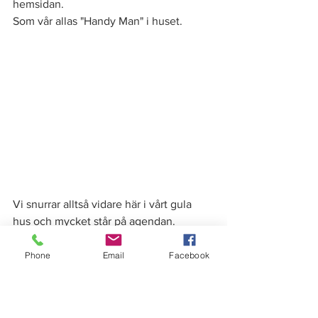
hemsidan. 
Som vår allas "Handy Man" i huset.  
Vi snurrar alltså vidare här i vårt gula 
hus och mycket står på agendan. 
Precis som det ska vara och som vi vill 
ha det. Men ikväll pausar jag livet och 
Phone
Email
Facebook
checkar in på hotell med den där 
galningen till sambo. Njuter av en kväll 
med god mat och vänner. 