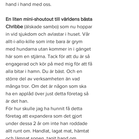
hand i hand med oss. 
En liten mini-shoutout till världens bästa 
Chribbe 
(älskade sambo) som nu hoppar 
in vid sjukdom och avlastar i huset. Vår 
allt-i-allo-kille som inte bara är grym 
med hundarna utan kommer in i gänget 
här som en stjärna. Tack för att du är så 
engagerad och kör på med mig för att få 
alla bitar i hamn. Du är bäst. Och en 
större del av verksamheten än vad 
många tror. Om det är någon som ska 
ha en applåd över just detta företag så 
är det han. 
För hur skulle jag ha hunnit få detta 
företag att expandera som det gjort 
under dessa 2 år om inte han roddade 
allt runt om. Handlat, lagat mat, hämtat 
och lämnat sonen, tagit hand om 