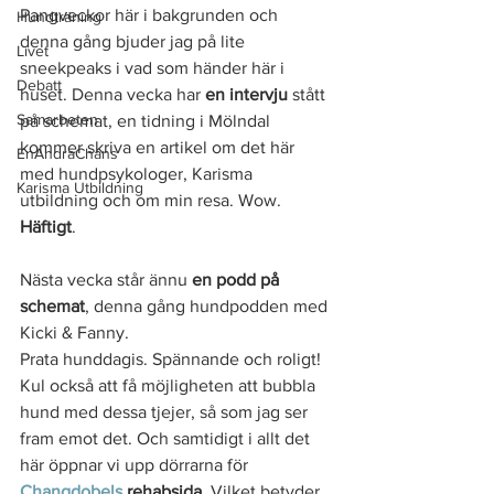
Pangveckor här i bakgrunden och 
Hundträning
denna gång bjuder jag på lite 
Livet
sneekpeaks i vad som händer här i 
Debatt
huset. Denna vecka har 
en intervju
 stått 
Samarbeten
på schemat, en tidning i Mölndal 
kommer skriva en artikel om det här 
EnAndraChans
med hundpsykologer, Karisma 
Karisma Utbildning
utbildning och om min resa. Wow. 
Häftigt
. 
Nästa vecka står ännu 
en podd på 
schemat
, denna gång hundpodden med 
Kicki & Fanny. 
Prata hunddagis. Spännande och roligt! 
Kul också att få möjligheten att bubbla 
hund med dessa tjejer, så som jag ser 
fram emot det. Och samtidigt i allt det 
här öppnar vi upp dörrarna för 
Changdobels 
rehabsida
. Vilket betyder 