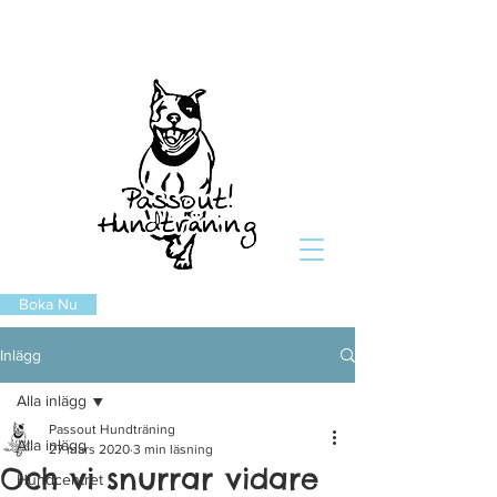
Boka Nu
Inlägg
Alla inlägg
Passout Hundträning
Alla inlägg
27 mars 2020
3 min läsning
Och vi snurrar vidare
Hundcentret