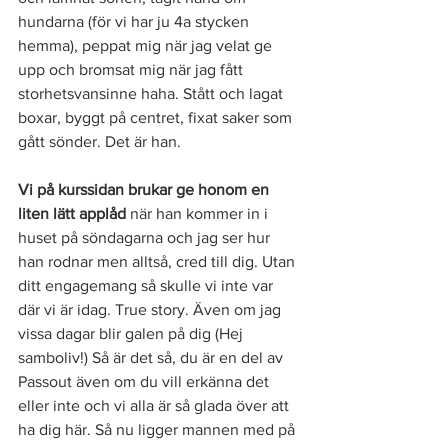
hundarna (för vi har ju 4a stycken 
hemma), peppat mig när jag velat ge 
upp och bromsat mig när jag fått 
storhetsvansinne haha. Stått och lagat 
boxar, byggt på centret, fixat saker som 
gått sönder. Det är han. 
Vi på kurssidan brukar ge honom en 
liten lätt applåd
 när han kommer in i 
huset på söndagarna och jag ser hur 
han rodnar men alltså, cred till dig. Utan 
ditt engagemang så skulle vi inte var 
där vi är idag. True story. Även om jag 
vissa dagar blir galen på dig (Hej 
samboliv!) Så är det så, du är en del av 
Passout även om du vill erkänna det 
eller inte och vi alla är så glada över att 
ha dig här. Så nu ligger mannen med på 