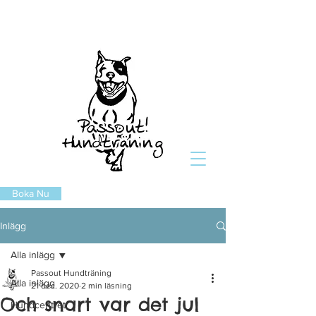
Boka Nu
Inlägg
Alla inlägg
Passout Hundträning
Alla inlägg
21 dec. 2020
2 min läsning
Och snart var det jul
Hundcentret