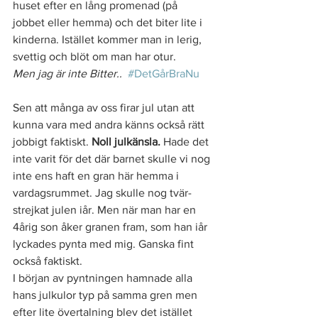
huset efter en lång promenad (på 
jobbet eller hemma) och det biter lite i 
kinderna. Istället kommer man in lerig, 
svettig och blöt om man har otur. 
Men jag är inte Bitter..
#DetGårBraNu
Sen att många av oss firar jul utan att 
kunna vara med andra känns också rätt 
jobbigt faktiskt. 
Noll julkänsla.
 Hade det 
inte varit för det där barnet skulle vi nog 
inte ens haft en gran här hemma i 
vardagsrummet. Jag skulle nog tvär-
strejkat julen iår. Men när man har en 
4årig son åker granen fram, som han iår 
lyckades pynta med mig. Ganska fint 
också faktiskt. 
I början av pyntningen hamnade alla 
hans julkulor typ på samma gren men 
efter lite övertalning blev det istället 