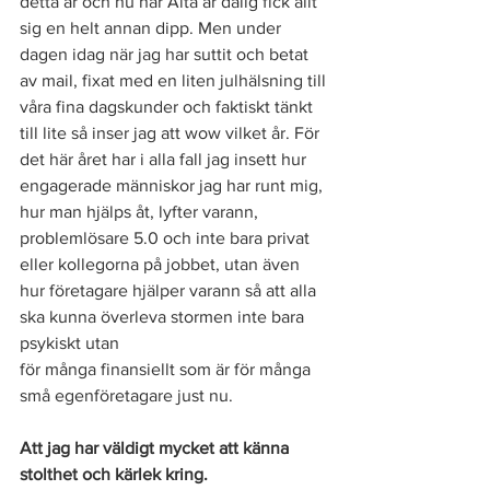
detta år och nu när Alta är dålig fick allt 
sig en helt annan dipp. Men under 
dagen idag när jag har suttit och betat 
av mail, fixat med en liten julhälsning till 
våra fina dagskunder och faktiskt tänkt 
till lite så inser jag att wow vilket år. För 
det här året har i alla fall jag insett hur 
engagerade människor jag har runt mig, 
hur man hjälps åt, lyfter varann, 
problemlösare 5.0 och inte bara privat 
eller kollegorna på jobbet, utan även 
hur företagare hjälper varann så att alla 
ska kunna överleva stormen inte bara 
psykiskt utan 
för många finansiellt som är för många 
små egenföretagare just nu. 
Att jag har väldigt mycket att känna 
stolthet och kärlek kring. 