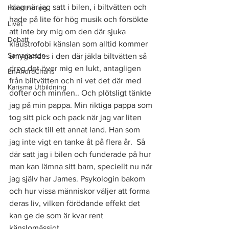
Idag när jag satt i bilen, i biltvätten och 
Hundträning
hade på lite för hög musik och försökte 
Livet
att inte bry mig om den där sjuka 
Debatt
klaustrofobi känslan som alltid kommer 
Samarbeten
smygandes i den där jäkla biltvätten så 
drog det över mig en lukt, antagligen 
EnAndraChans
från biltvätten och ni vet det där med 
Karisma Utbildning
dofter och minnen.. Och plötsligt tänkte 
jag på min pappa. Min riktiga pappa som 
tog sitt pick och pack när jag var liten 
och stack till ett annat land. Han som 
jag inte vigt en tanke åt på flera år.  Så 
där satt jag i bilen och funderade på hur 
man kan lämna sitt barn, speciellt nu när 
jag själv har James. Psykologin bakom 
och hur vissa människor väljer att forma 
deras liv, vilken förödande effekt det 
kan ge de som är kvar rent 
känslomässigt. 