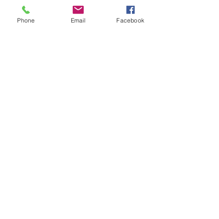
Phone
Email
Facebook
Tack till alla er som stått vid min sida i 
alla dessa år. 
Utan er - Inget mig.
 ❤