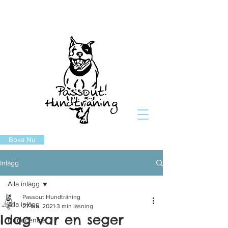
Boka Nu
Inlägg
Alla inlägg
Passout Hundträning
Alla inlägg
27 feb. 2021
3 min läsning
Idag var en seger
Hundcentret