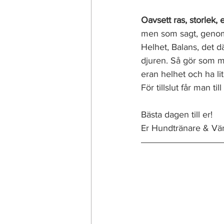
Oavsett ras, storlek
men som sagt, genomt
Helhet, Balans, det 
djuren. Så gör som må
eran helhet och ha li
För tillslut får man ti
Bästa dagen till er! 
Er Hundtränare & Vän,