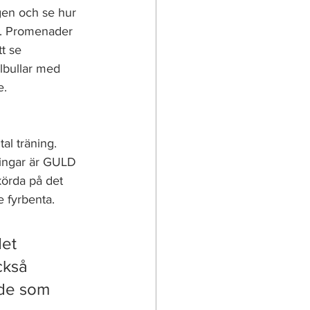
ngen och se hur 
g. Promenader 
t se 
lbullar med 
e. 
al träning. 
ingar är GULD 
körda på det 
e fyrbenta.
et 
ckså 
 de som 