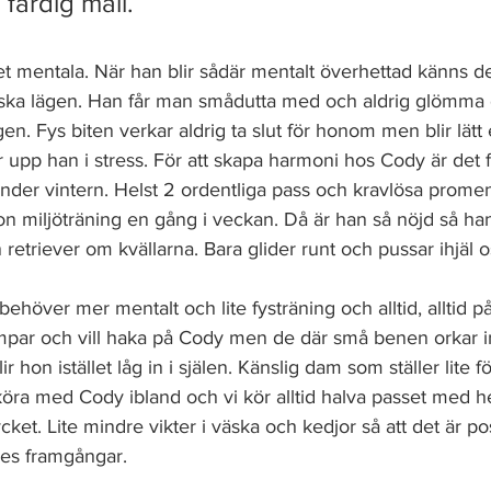
 färdig mall. 
det mentala. När han blir sådär mentalt överhettad känns d
tiska lägen. Han får man smådutta med och aldrig glömma 
en. Fys biten verkar aldrig ta slut för honom men blir lätt
 upp han i stress. För att skapa harmoni hos Cody är det 
under vintern. Helst 2 ordentliga pass och kravlösa prome
 miljöträning en gång i veckan. Då är han så nöjd så ha
etriever om kvällarna. Bara glider runt och pussar ihjäl os
behöver mer mentalt och lite fysträning och alltid, alltid p
par och vill haka på Cody men de där små benen orkar inte
 hon istället låg in i själen. Känslig dam som ställer lite f
år köra med Cody ibland och vi kör alltid halva passet med 
ycket. Lite mindre vikter i väska och kedjor så att det är posi
nes framgångar. 