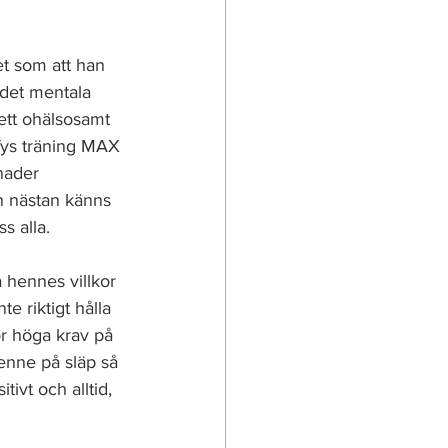
et som att han 
det mentala 
 ett ohälsosamt 
fys träning MAX 
nader 
n nästan känns 
s alla.
å hennes villkor 
 riktigt hålla 
ör höga krav på 
henne på släp så 
tivt och alltid, 