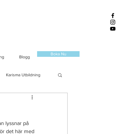
Boka Nu
ing
Blogg
Karisma Utbildning
an lyssnar på 
för det här med 