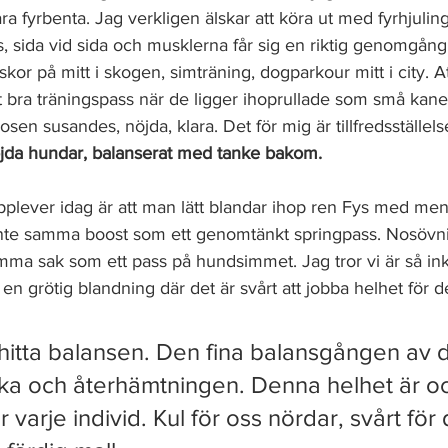
åra fyrbenta. Jag verkligen älskar att köra ut med fyrhjuli
s, sida vid sida och musklerna får sig en riktig genomgån
kor på mitt i skogen, simträning, dogparkour mitt i city. At
t bra träningspass när de ligger ihoprullade som små kane
en susandes, nöjda, klara. Det för mig är tillfredsställels
öjda hundar, balanserat med tanke bakom.
lever idag är att man lätt blandar ihop ren Fys med ment
inte samma boost som ett genomtänkt springpass. Nosövn
mma sak som ett pass på hundsimmet. Jag tror vi är så in
ir en grötig blandning där det är svårt att jobba helhet för d
t hitta balansen. Den fina balansgången av d
ska och återhämtningen. Denna helhet är o
 varje individ. Kul för oss nördar, svårt för