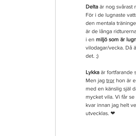
Delta 
är nog svårast 
För i de lugnaste vatt
den mentala träningen 
är de långa ridturern
i en 
miljö som är lug
vilodagar/vecka. Då ä
det. ;) 
Lykka 
är fortfarande 
Men jag 
tror
 hon är e
med en känslig själ d
mycket vila. Vi får s
kvar innan jag helt 
utvecklas. ❤