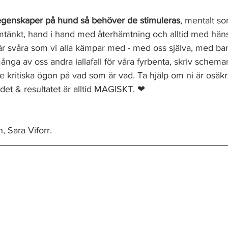
, egenskaper på hund så behöver de stimuleras
, mentalt so
änkt, hand i hand med återhämtning och alltid med hänsyn 
där svåra som vi alla kämpar med - med oss själva, med b
nga av oss andra iallafall för våra fyrbenta, skriv schema
te kritiska ögon på vad som är vad. Ta hjälp om ni är osäkr
ll det & resultatet är alltid MAGISKT. ❤
 Sara Viforr. 