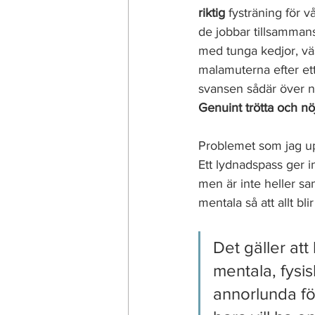
riktig 
fysträning för v
de jobbar tillsamman
med tunga kedjor, väs
malamuterna efter et
svansen sådär över nos
Genuint trötta och n
Problemet som jag upp
Ett lydnadspass ger 
men är inte heller sa
mentala så att allt bl
Det gäller at
mentala, fysi
annorlunda för