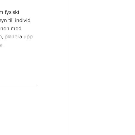
m fysiskt 
till individ. 
arnen med 
n, planera upp 
a. 