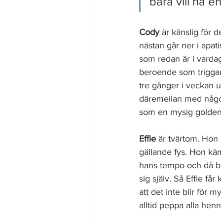
bara vill ha en
Cody 
är känslig för 
nästan går ner i apa
som redan är i vardag
beroende som triggar
tre gånger i veckan 
däremellan med någon
som en mysig golden r
Effie 
är tvärtom. Hon 
gällande fys. Hon käm
hans tempo och då blir
sig själv. Så Effie f
att det inte blir för m
alltid peppa alla hen