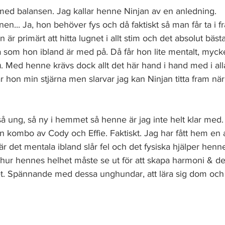
med balansen. Jag kallar henne Ninjan av en anledning. 
nen... Ja, hon behöver fys och då faktiskt så man får ta i 
är primärt att hitta lugnet i allt stim och det absolut bäst
a som hon ibland är med på. Då får hon lite mentalt, mycke
n
. Med henne krävs dock allt det här hand i hand med i alla f
r hon min stjärna men slarvar jag kan Ninjan titta fram nä
så ung, så ny i hemmet så henne är jag inte helt klar med.
n kombo av Cody och Effie. Faktiskt. Jag har fått hem en
är det mentala ibland slår fel och det fysiska hjälper hen
e hur hennes helhet måste se ut för att skapa harmoni & det
vet. Spännande med dessa unghundar, att lära sig dom och