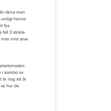
från tårna men 
a enligt henne 
t fys 
all 3 strikta 
r man mist anar 
 
 arbetsmaskin 
ne i kombo av 
 är nog ett år 
 se hur de 