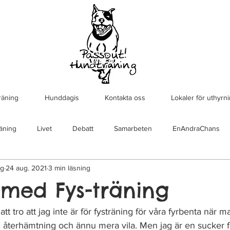
räning
Hunddagis
Kontakta oss
Lokaler för uthyrn
äning
Livet
Debatt
Samarbeten
EnAndraChans
ng
24 aug. 2021
3 min läsning
 med Fys-träning
att tro att jag inte är för fysträning för våra fyrbenta när m
a, återhämtning och ännu mera vila. Men jag är en sucker 