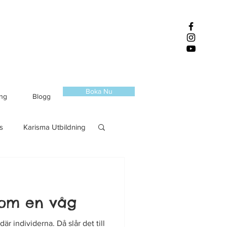
Boka Nu
ing
Blogg
s
Karisma Utbildning
om en våg
där individerna. Då slår det till