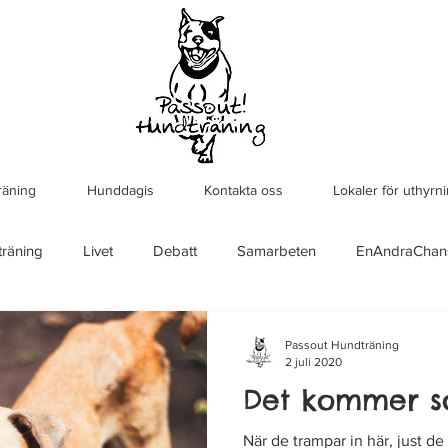
räning
Hunddagis
Kontakta oss
Lokaler för uthyrn
räning
Livet
Debatt
Samarbeten
EnAndraChan
Passout Hundträning
2 juli 2020
Det kommer s
När de trampar in här, just de 