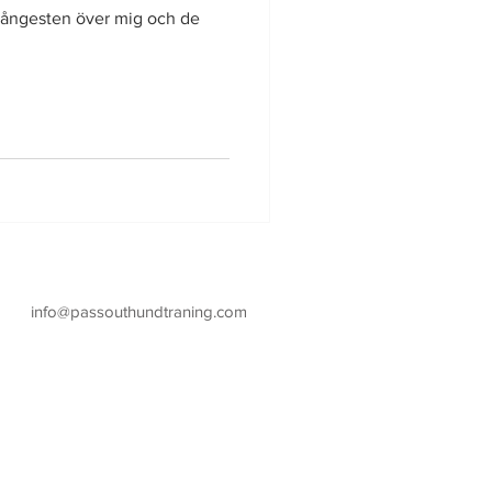
s ångesten över mig och de
Passout Hundträning AB
info@passouthundtraning.com
Bålsta, Håbo kommun