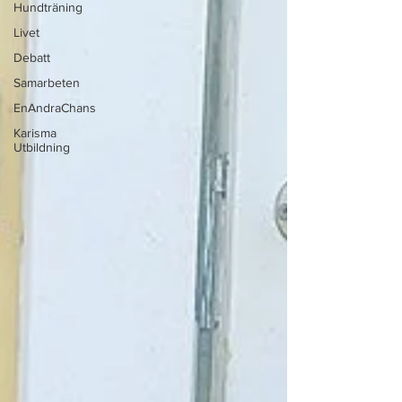
Hundträning
Livet
Debatt
Samarbeten
EnAndraChans
Karisma
Utbildning