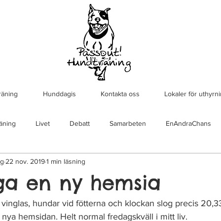
räning
Hunddagis
Kontakta oss
Lokaler för uthyrn
äning
Livet
Debatt
Samarbeten
EnAndraChans
ng
22 nov. 2019
1 min läsning
ga en ny hemsia
 vinglas, hundar vid fötterna och klockan slog precis 20,33
 nya hemsidan. Helt normal fredagskväll i mitt liv. 