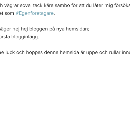
h vägrar sova, tack kära sambo för att du låter mig försöka f
et som 
#Egenföretagare
. 
säger hej hej bloggen på nya hemsidan;
rsta blogginlägg. 
e luck och hoppas denna hemsida är uppe och rullar innan 