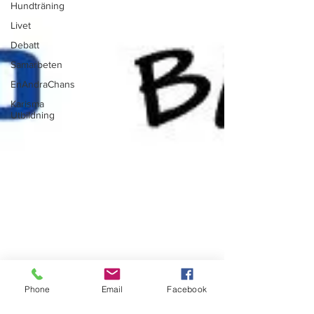
Hundträning
Livet
Debatt
Samarbeten
EnAndraChans
Karisma
Utbildning
Phone
Email
Facebook