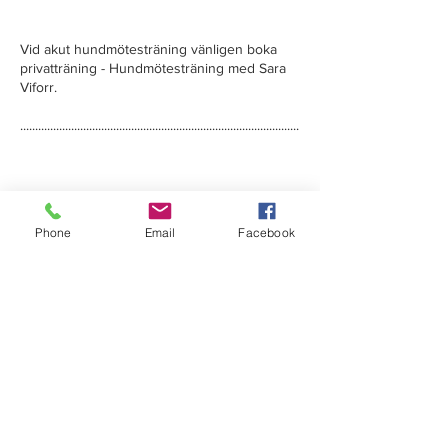
Vid akut hundmötesträning vänligen boka
privatträning - Hundmötesträning med Sara
Viforr.
.............................................................................................
Datum & tider hittar ni under fliken
"Kursschemat" på hemsidan.
Phone
Email
Facebook
Du bokar din plats under "Boka nu" eller via
denna länk:
https://www.passout.se/bokningsformulaer
Avbokningsvillkor
Bokning av hundträning är bindande.
Bokning får säljas till annan deltagare.
Vid utebliven betalning kommer fakturan