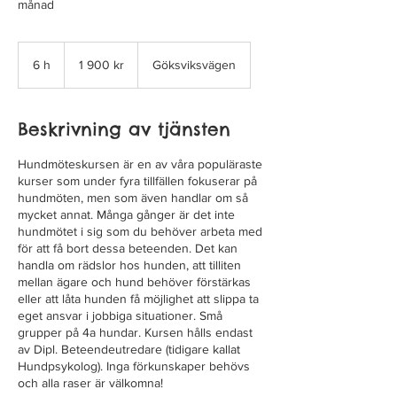
månad
1 900
svenska
6 h
6
1 900 kr
Göksviksvägen
kronor
h
Beskrivning av tjänsten
Hundmöteskursen är en av våra populäraste
kurser som under fyra tillfällen fokuserar på
hundmöten, men som även handlar om så
mycket annat. Många gånger är det inte
hundmötet i sig som du behöver arbeta med
för att få bort dessa beteenden. Det kan
handla om rädslor hos hunden, att tilliten
mellan ägare och hund behöver förstärkas
eller att låta hunden få möjlighet att slippa ta
eget ansvar i jobbiga situationer. Små
grupper på 4a hundar. Kursen hålls endast
av Dipl. Beteendeutredare (tidigare kallat
Hundpsykolog). Inga förkunskaper behövs
och alla raser är välkomna!