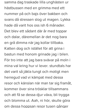
samma dag traskade lilla unghästen ur 
hästbussen med en grimma med ett 
nummer på och bajs över bakben och 
svans då stressen slog ut magen. Lykka 
hade då varit hos oss ish 6 månader. 
Det blev ett sådant där år med toppar 
och dalar, däremellan är det nog bara 
en grå dimma när jag kollar tillbaka. 
Katten dog och istället för att grina i 
bastun med honom grinade jag i bilen. 
För tro inte att jag bara svävar på moln i 
mina val kring hur vi lever. stundtals har 
det varit så jäkla tungt och motigt men 
herregud vad vi kämpat med dessa 
resor och känslan när man tar sig framåt, 
kommer över sina trösklar tillsammans 
och att få se dessa djur växa, bli trygga 
och blomma ut. Aah, ni hör, skulle göra 
om dessa hoppsan resor tusen gånger 