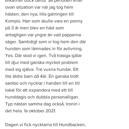
erkänner dock detta. Så perioden efter 
ovan situation var när jag tog hem 
hästen, den nya, lilla galningen till 
Kompis. Han som skulle vara en ponny 
på 3 år men blev en häst som 
antagligen var yngre än vad papperna 
säger. Samtidigt som vi tog hem den där 
hunden som lämnades in för avlivning. 
Yes. Där stod vi igen. Två trasiga själar 
till djur med ganska mycket problem 
med sig själva. Tre vuxna hundar. Ett 
lite äldre barn då 4år. En ganska trött 
sambo och nycklar i handen till en till 
lokal för att expandera med ett till 
hunddagis och dubbla personalligan. 
Typ nästan samma dag också. Ironin i 
det hela. 1a oktober 2021. 
Dagen vi fick nycklarna till Hundbacken, 