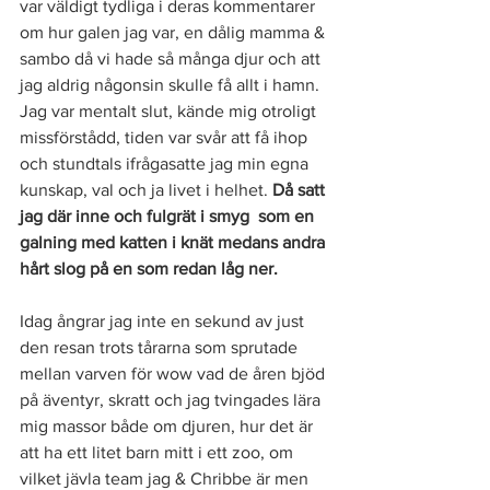
var väldigt tydliga i deras kommentarer 
om hur galen jag var, en dålig mamma & 
sambo då vi hade så många djur och att 
jag aldrig någonsin skulle få allt i hamn. 
Jag var mentalt slut, kände mig otroligt 
missförstådd, tiden var svår att få ihop 
och stundtals ifrågasatte jag min egna 
kunskap, val och ja livet i helhet. 
Då satt 
jag där inne och fulgrät i smyg  som en 
galning med katten i knät medans andra 
hårt slog på en som redan låg ner. 
Idag ångrar jag inte en sekund av just 
den resan trots tårarna som sprutade 
mellan varven för wow vad de åren bjöd 
på äventyr, skratt och jag tvingades lära 
mig massor både om djuren, hur det är 
att ha ett litet barn mitt i ett zoo, om 
vilket jävla team jag & Chribbe är men 