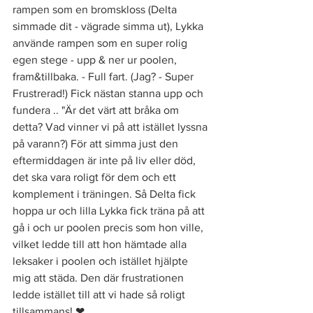
rampen som en bromskloss (Delta 
simmade dit - vägrade simma ut), Lykka 
använde rampen som en super rolig 
egen stege - upp & ner ur poolen, 
fram&tillbaka. - Full fart. (Jag? - Super 
Frustrerad!) Fick nästan stanna upp och 
fundera .. "Är det värt att bråka om 
detta? Vad vinner vi på att istället lyssna 
på varann?) För att simma just den 
eftermiddagen är inte på liv eller död, 
det ska vara roligt för dem och ett 
komplement i träningen. Så Delta fick 
hoppa ur och lilla Lykka fick träna på att 
gå i och ur poolen precis som hon ville, 
vilket ledde till att hon hämtade alla 
leksaker i poolen och istället hjälpte 
mig att städa. Den där frustrationen 
ledde istället till att vi hade så roligt 
tillsammans! ❤ 