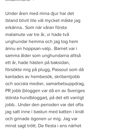
Under åren med mina djur har det 
ibland blivit lite väl mycket måste jag 
erkänna.. Som när våran första 
malamute var tre år, vi hade två 
unghundar hemma och jag tog hem 
ännu en hoppsan-valp.. Barnet var i 
samma ålder som unghundarna alltså 
ett år, hade hästen på baksidan, 
försökte mig på plugg, Passout som då 
kantades av hembesök, skribentjobb 
och sociala medier, samarbetsuppdrag, 
PR jobb (bloggen var då en av Sveriges 
största hundbloggar), på det ett vanligt 
jobb.. Under den perioden var det ofta 
jag satt inne i bastun med katten i knät 
och grinade ögonen ur mig. Jag var 
minst sagt trött. De flesta i ens närhet 