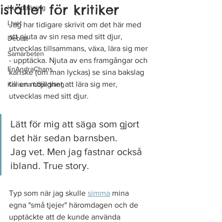
istället för kritiker
Hundträning
Livet
Jag har tidigare skrivit om det här med 
att njuta av sin resa med sitt djur, 
Debatt
utvecklas tillsammans, växa, lära sig mer 
Samarbeten
- upptäcka. Njuta av ens framgångar och 
EnAndraChans
kanske (om man lyckas) se sina bakslag 
till en möjlighet att lära sig mer, 
Karisma Utbildning
utvecklas med sitt djur. 
Lätt för mig att säga som gjort 
det här sedan barnsben. 
Jag vet. Men jag fastnar också 
ibland. True story. 
Typ som när jag skulle 
simma
 mina 
egna "små tjejer" häromdagen och de 
upptäckte att de kunde använda 