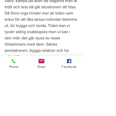
värld, kämpa på även de dagarna man är 
trött och less då går situationen att lösa. 
Då finns inga hinder mer än tiden som 
krävs för att låta dessa individer blomma 
ut, bli trygga och landa. Tiden kan vi 
tyvärr aldrig snabbspola men vi kan i 
den mån det går njuta av resan 
tillsammans med dem. Sänka 
prestationen, bygga relation och ha 
roligt tillsammans. 
Phone
Email
Facebook
I alla dessa resor behövs konkreta tips, 
pepp och någon som kör seger-danser 
till er alla som utvecklas framåt. Ni som 
kämpar i era resor behöver inte mer 
kritik och negativa åsikter än vad man 
redan får ta emot (jag vet) utan man 
behöver en hejarklack som hjälper en 
framåt. 