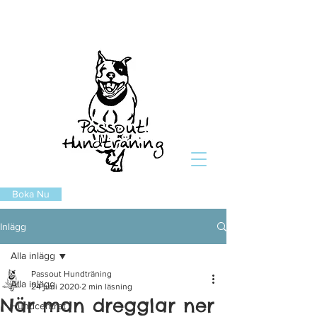
Boka Nu
Inlägg
Alla inlägg
Passout Hundträning
Alla inlägg
24 juni 2020
2 min läsning
När man dregglar ner
Hundcentret