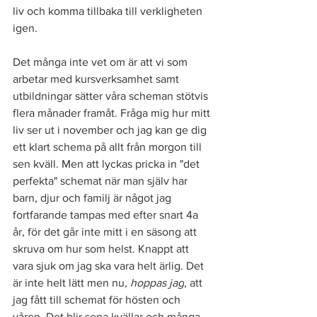
liv och komma tillbaka till verkligheten 
igen.
Det många inte vet om är att vi som 
arbetar med kursverksamhet samt 
utbildningar sätter våra scheman stötvis 
flera månader framåt. Fråga mig hur mitt 
liv ser ut i november och jag kan ge dig 
ett klart schema på allt från morgon till 
sen kväll. Men att lyckas pricka in "det 
perfekta" schemat när man själv har 
barn, djur och familj är något jag 
fortfarande tampas med efter snart 4a 
år, för det går inte mitt i en säsong att 
skruva om hur som helst. Knappt att 
vara sjuk om jag ska vara helt ärlig. Det 
är inte helt lätt men nu, 
hoppas jag
, att 
jag fått till schemat för hösten och 
våren. Det blir sena kvällar och många 