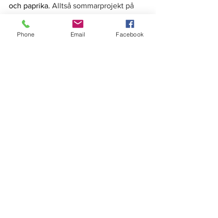
och paprika. 
Alltså sommarprojekt på 
landet, helt underbart & jag njuter av 
varje dag. 
❤
Phone
Email
Facebook
Livet