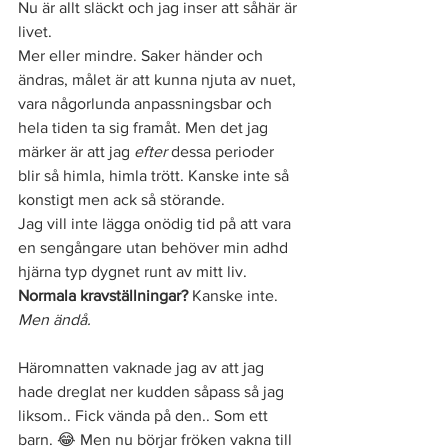
Nu är allt släckt och jag inser att såhär är 
livet. 
Mer eller mindre. Saker händer och 
ändras, målet är att kunna njuta av nuet, 
vara någorlunda anpassningsbar och 
hela tiden ta sig framåt. Men det jag 
märker är att jag 
efter 
dessa perioder 
blir så himla, himla trött. Kanske inte så 
konstigt men ack så störande. 
Jag vill inte lägga onödig tid på att vara 
en sengångare utan behöver min adhd 
hjärna typ dygnet runt av mitt liv. 
Normala kravställningar?
 Kanske inte. 
Men ändå. 
Häromnatten vaknade jag av att jag 
hade dreglat ner kudden såpass så jag 
liksom.. Fick vända på den.. Som ett 
barn. 
😂 Men nu börjar fröken vakna till 