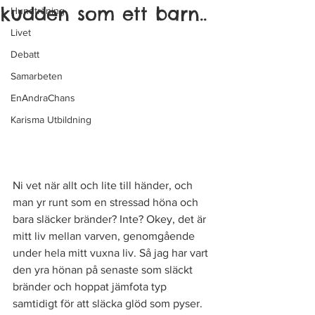
kudden som ett barn..
Hundträning
Livet
Debatt
Samarbeten
EnAndraChans
Karisma Utbildning
Ni vet när allt och lite till händer, och 
man yr runt som en stressad höna och 
bara släcker bränder? Inte? Okey, det är 
mitt liv mellan varven, genomgående 
under hela mitt vuxna liv. Så jag har vart 
den yra hönan på senaste som släckt 
bränder och hoppat jämfota typ 
samtidigt för att släcka glöd som pyser. 