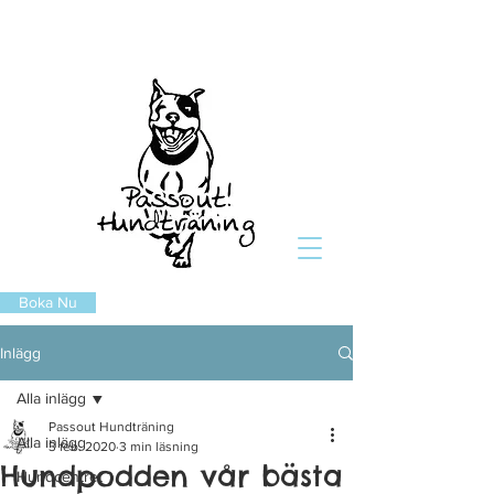
Boka Nu
Inlägg
Alla inlägg
Passout Hundträning
Alla inlägg
3 feb. 2020
3 min läsning
Hundpodden vår bästa
Hundcentret