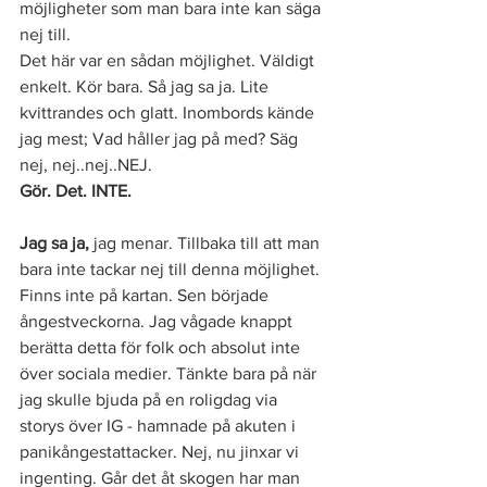
möjligheter som man bara inte kan säga 
nej till. 
Det här var en sådan möjlighet. Väldigt 
enkelt. Kör bara. Så jag sa ja. Lite 
kvittrandes och glatt. Inombords kände 
jag mest; Vad håller jag på med? Säg 
nej, nej..nej..NEJ. 
Gör. Det. INTE. 
Jag sa ja,
 jag menar. Tillbaka till att man 
bara inte tackar nej till denna möjlighet. 
Finns inte på kartan. Sen började 
ångestveckorna. Jag vågade knappt 
berätta detta för folk och absolut inte 
över sociala medier. Tänkte bara på när 
jag skulle bjuda på en roligdag via 
storys över IG - hamnade på akuten i 
panikångestattacker. Nej, nu jinxar vi 
ingenting. Går det åt skogen har man 