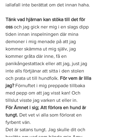
iallafall inte berättat om det innan haha. 
Tänk vad hjärnan kan stöka till det för 
oss
 och jag gick ner mig i en slags dipp 
tiden innan inspelningen där mina 
demoner i mig menade på att jag 
kommer skämma ut mig själv, jag 
kommer gråta där inne, få en 
panikångestattack eller att jag, just jag 
inte alls förtjänar att sitta i den stolen 
och prata ut till hundfolk.
 För vem är lilla 
jag?
 Förnuftet i mig preppade tillbaka 
med pepp om att jag visst kan! Och 
tillslut visste jag varken ut eller in. 
För Ämnet i sig; Att förlora en hund är 
tungt. 
Det vet vi alla som förlorat en 
fyrbent vän. 
Det är satans tungt. Jag skulle dit och 
berätta om vad som hände min Amy 