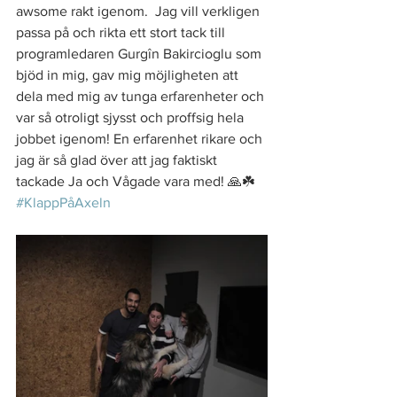
awsome rakt igenom.  Jag vill verkligen 
passa på och rikta ett stort tack till 
programledaren Gurgîn Bakircioglu som 
bjöd in mig, gav mig möjligheten att 
dela med mig av tunga erfarenheter och 
var så otroligt sjysst och proffsig hela 
jobbet igenom! En erfarenhet rikare och 
jag är så glad över att jag faktiskt 
tackade Ja och Vågade vara med! 🙏☘️ 
#KlappPåAxeln