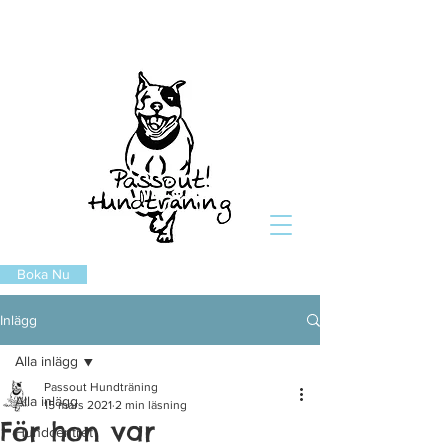
Boka Nu
Inlägg
Alla inlägg
Passout Hundträning
Alla inlägg
15 mars 2021
2 min läsning
För hon var
Hundcentret