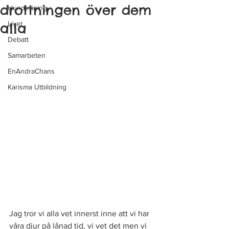
drottningen över dem
Hundträning
Livet
alla
Debatt
Samarbeten
EnAndraChans
Karisma Utbildning
Jag tror vi alla vet innerst inne att vi har 
våra djur på lånad tid, vi vet det men vi 