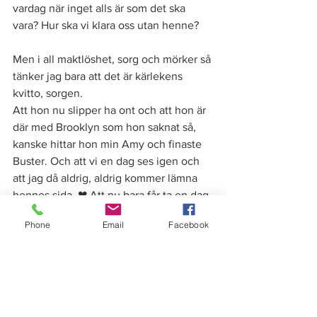
vardag när inget alls är som det ska 
vara? Hur ska vi klara oss utan henne? 
Men i all maktlöshet, sorg och mörker så 
tänker jag bara att det är kärlekens 
kvitto, sorgen. 
Att hon nu slipper ha ont och att hon är 
där med Brooklyn som hon saknat så, 
kanske hittar hon min Amy och finaste 
Buster. Och att vi en dag ses igen och 
att jag då aldrig, aldrig kommer lämna 
hennes sida. ❤ Att nu bara får ta en dag 
i taget. 
Phone
Email
Facebook
Alta. 
Glöm inte det jag alltid viskade i 
ditt öra 
- 
Jag älskar dig, Till månen och 
tillbaka. 