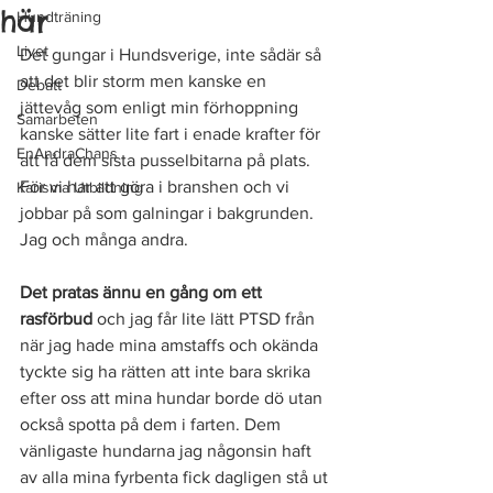
här
Hundträning
Livet
Det gungar i Hundsverige, inte sådär så 
att det blir storm men kanske en 
Debatt
jättevåg som enligt min förhoppning 
Samarbeten
kanske sätter lite fart i enade krafter för 
EnAndraChans
att få dem sista pusselbitarna på plats. 
För vi har att göra i branshen och vi 
Karisma Utbildning
jobbar på som galningar i bakgrunden. 
Jag och många andra. 
Det pratas ännu en gång om ett 
rasförbud 
och jag får lite lätt PTSD från 
när jag hade mina amstaffs och okända 
tyckte sig ha rätten att inte bara skrika 
efter oss att mina hundar borde dö utan 
också spotta på dem i farten. Dem 
vänligaste hundarna jag någonsin haft 
av alla mina fyrbenta fick dagligen stå ut 