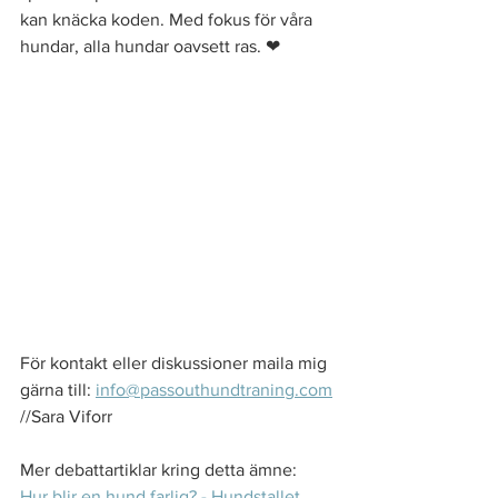
kan knäcka koden. Med fokus för våra 
hundar, alla hundar oavsett ras. 
❤
För kontakt eller diskussioner maila mig 
gärna till: 
info@passouthundtraning.com
//Sara Viforr 
Mer debattartiklar kring detta ämne: 
Hur blir en hund farlig? - Hundstallet