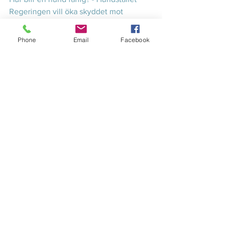
Regeringen vill öka skyddet mot 
hundrelaterade skador - 
Regeringen.se
Rasförbud ingen lösning (
aftonbladet.se
)
Phone
Email
Facebook
Hundcoachen om rasförbud mot 
kamphundar: Extremt missvisande 
(
tv4.se
)
Visa alla
Senaste inlägg