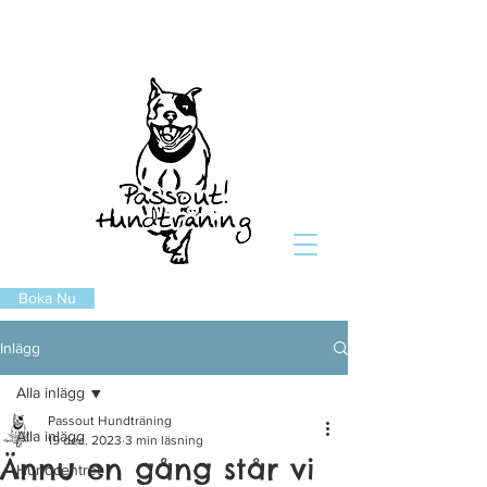
Boka Nu
Inlägg
Alla inlägg
Passout Hundträning
Alla inlägg
19 dec. 2023
3 min läsning
Ännu en gång står vi
Hundcentret